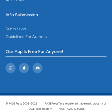
Info Submission
Submission
Guidelines For Authors
Our App Is Free For Anyone!
®
© PAGEPress 2008-2026 •
PAGEPress
is a registered trademark property of
PAGEPress srl, Italy • VAT: IT02125780185