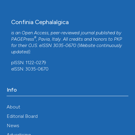
Confinia Cephalalgica
is an Open Access, peer-reviewed journal published by
®
PAGEPress
, Pavia, Italy. All credits and honors to
PKP
for their
OJS
. eISSN 3035-0670 (Website continuously
updated).
pISSN: 1122-0279
eISSN: 3035-0670
Info
About
Editorial Board
News
Advertising