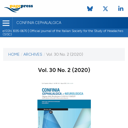
CONFINIA CEPHALALGICA
eISSN 3035-0670 | Official journal of the Italian Society for the Study of Headaches
(SISC)
CURRENT ISSUE
VOL. 30 NO. 2 (2020)
HOME
/
ARCHIVES
/
Vol. 30 No. 2 (2020)
2 November 2020
Vol. 30 No. 2 (2020)
VIEW THIS ISSUE