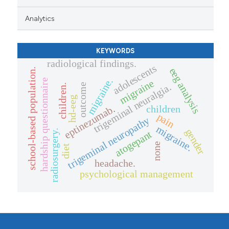
Analytics
KEYWORDS
radiological findings.
adolescents
eeg analysis
school-based population.
migraine.
hardship questionnaire
migraine
trigeminal neuralgia.
outcome
children.
hd-eeg
eptinezumab.
children
pain
trigeminal neuropathy
migraine.
gender
radiosurgery.
atogepant
none
diet
headache.
psychological management